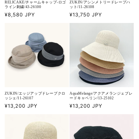
RELICAKE/チャームキャップ-ロゴ
ZUKIN/アシンメトリードレープハ
ライン刺繍/43-26100
ット/11-26108
通
¥8,580 JPY
通
¥13,750 JPY
常
常
価
価
格
格
ZUKIN/エッジアップドレープクロ
AquaMelange/アクアメランジェブレ
ッシェ/11-26107
ードキャペリン/13-25102
通
¥13,200 JPY
通
¥13,200 JPY
常
常
価
価
格
格