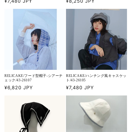
通
¥7,480 JPY
通
¥8,250 JPY
常
常
価
価
格
格
RELICAKE/フード型帽子-シアーチ
RELICAKE/ハンチング風キャスケッ
ェック/43-26107
ト/43-26105
通
¥6,820 JPY
通
¥7,480 JPY
常
常
価
価
格
格