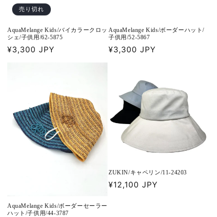
売り切れ
AquaMelange Kids/バイカラークロッ
AquaMelange Kids/ボーダーハット/
シェ/子供用/62-5875
子供用/52-5867
通
¥3,300 JPY
通
¥3,300 JPY
常
常
価
価
格
格
ZUKIN/キャペリン/11-24203
通
¥12,100 JPY
常
AquaMelange Kids/ボーダーセーラー
価
ハット/子供用/44-3787