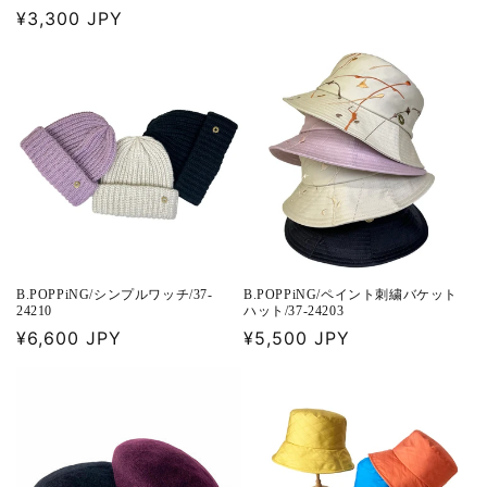
格
通
¥3,300 JPY
常
価
格
B.POPPiNG/シンプルワッチ/37-
B.POPPiNG/ペイント刺繍バケット
24210
ハット/37-24203
通
¥6,600 JPY
通
¥5,500 JPY
常
常
価
価
格
格