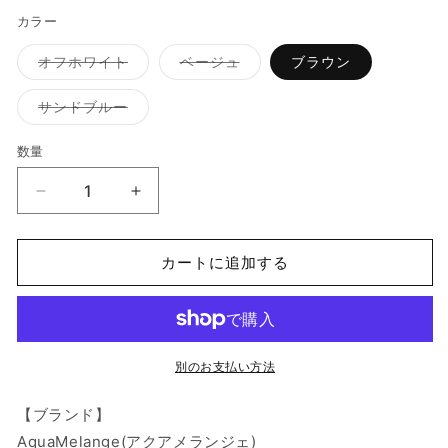
カラー
バ
バ
オフホワイト
ベージュ
ブラウン
リ
リ
エ
エ
ー
ー
バ
サンドブルー
シ
シ
リ
ョ
ョ
エ
ン
ン
ー
数量
数
は
は
シ
売
売
ョ
量
り
り
ン
AquaMelange/
AquaMelange/
切
切
は
れ
れ
売
柔
柔
て
て
り
い
い
ら
ら
切
る
る
れ
カートに追加する
か
か
か
か
て
販
販
い
い
い
売
売
る
で
で
か
細
細
き
き
販
編
ま
編
ま
売
せ
せ
で
み
み
別のお支払い方法
ん
ん
き
ま
セ
セ
せ
ー
ー
【ブランド】
ん
ラ
ラ
AquaMelange(アクアメランジェ)