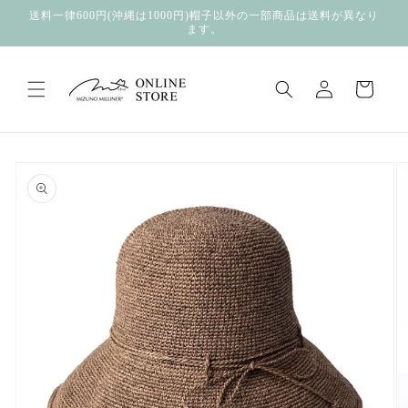
コンテ
送料一律600円(沖縄は1000円)帽子以外の一部商品は送料が異なり
ンツに
ます。
進む
ロ
カ
グ
ー
イ
ト
ン
商品情
報にス
キップ