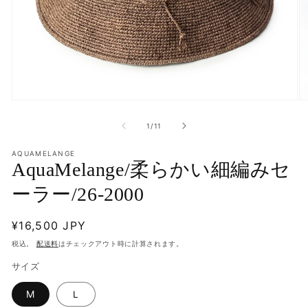
モ
モ
ー
ー
の
1
/
11
ダ
ダ
ル
ル
で
AQUAMELANGE
で
AquaMelange/柔らかい細編みセ
メ
メ
デ
デ
ーラー/26-2000
ィ
ィ
ア
ア
(1)
(2
通
¥16,500 JPY
を
を
開
開
常
税込。
配送料
はチェックアウト時に計算されます。
く
く
価
サイズ
格
M
Ｌ