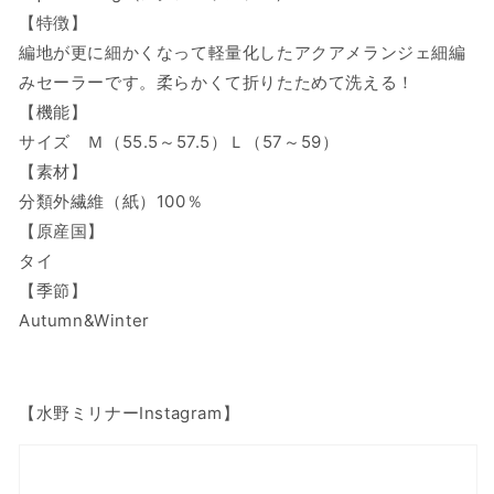
ー/26-
ー/26-
【特徴】
2000
2000
編地が更に細かくなって軽量化したアクアメランジェ細編
の
の
みセーラーです。柔らかくて折りたためて洗える！
数
数
【機能】
量
量
サイズ Ｍ（55.5～57.5）Ｌ（57～59）
を
を
減
増
【素材】
ら
や
分類外繊維（紙）100％
す
す
【原産国】
タイ
【季節】
Autumn&Winter
【水野ミリナーInstagram】