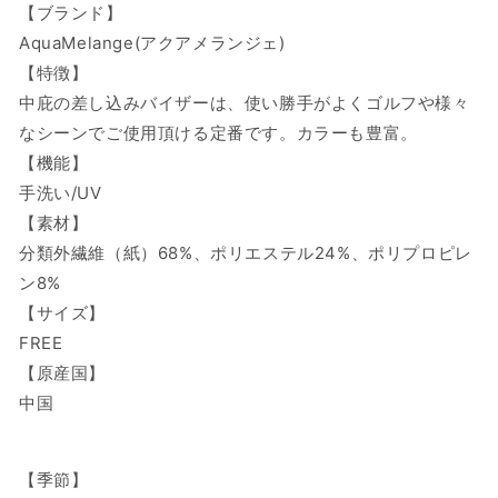
ザ
ザ
【ブランド】
ー/13-
ー/13-
AquaMelange(アクアメランジェ)
23107
23107
【特徴】
の
の
中庇の差し込みバイザーは、使い勝手がよくゴルフや様々
数
数
なシーンでご使用頂ける定番です。カラーも豊富。
量
量
【機能】
を
を
手洗い/UV
減
増
ら
や
【素材】
す
す
分類外繊維（紙）68%、ポリエステル24%、ポリプロピレ
ン8%
【サイズ】
FREE
【原産国】
中国
【季節】