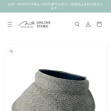
コンテ
送料一律600円(沖縄は1000円)帽子以外の一部商品は送料が異なり
ンツに
ます。
進む
ロ
カ
グ
ー
イ
ト
ン
商品情
報にス
キップ