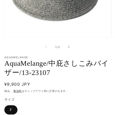
モ
モ
ー
ー
の
1
/
3
ダ
ダ
ル
ル
で
AQUAMELANGE
で
AquaMelange/中庇さしこみバイ
メ
メ
デ
デ
ザー/13-23107
ィ
ィ
ア
ア
(1)
(2
通
¥9,900 JPY
を
を
開
開
常
税込。
配送料
はチェックアウト時に計算されます。
く
く
価
サイズ
格
F