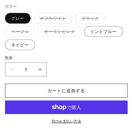
カラー
バ
バ
グレー
オフホワイト
ブラック
リ
リ
エ
エ
ー
ー
バ
バ
ベージュ
サーモンピンク
ミントブルー
シ
シ
リ
リ
ョ
ョ
エ
エ
ン
ン
ー
ー
ネイビー
は
は
シ
シ
売
売
ョ
ョ
り
り
ン
ン
数量
数
切
切
は
は
れ
れ
売
売
量
て
て
り
り
AquaMelange/
AquaMelange/
い
い
切
切
る
る
れ
れ
中
中
か
か
て
て
販
販
い
い
庇
庇
売
売
る
る
カートに追加する
で
で
さ
さ
か
か
き
き
販
販
し
し
ま
ま
売
売
せ
せ
で
で
こ
こ
ん
ん
き
き
み
ま
み
ま
せ
せ
バ
バ
別のお支払い方法
ん
ん
イ
イ