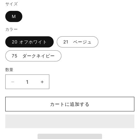
価
ル
サイズ
格
価
格
M
カラー
20 オフホワイト
21 ベージュ
75 ダークネイビー
数量
数
量
【SALE(8
【SALE(8
月
月
28
28
カートに追加する
日
日
23
23
時
時
59
59
分
分