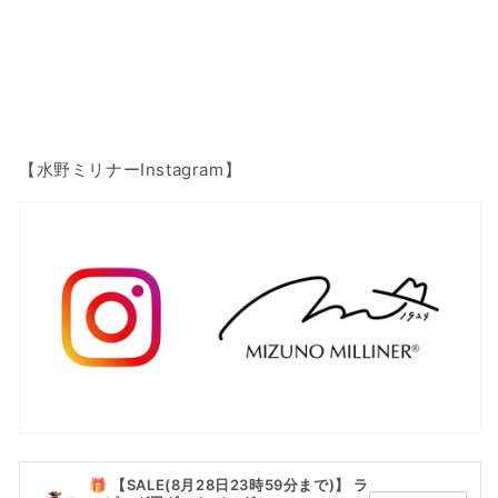
26110
26110
の
の
数
数
量
量
を
を
減
増
【水野ミリナーInstagram】
ら
や
す
す
🎁 【SALE(8月28日23時59分まで)】 ラ