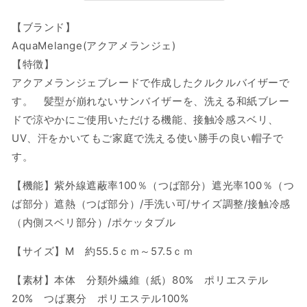
ま
ま
で)】
で)】
【ブランド】
AquaMelange/
AquaMelange/
AquaMelange(アクアメランジェ)
ア
ア
【特徴】
ク
ク
アクアメランジェブレードで作成したクルクルバイザーで
ア
ア
す。 髪型が崩れないサンバイザーを、洗える和紙ブレー
メ
メ
ラ
ラ
ドで涼やかにご使用いただける機能、接触冷感スベリ、
ン
ン
UV、汗をかいてもご家庭で洗える使い勝手の良い帽子で
ジ
ジ
す。
ェ
ェ
ク
ク
【機能】紫外線遮蔽率100％（つば部分）遮光率100％（つ
ル
ル
ば部分）遮熱（つば部分）
/手洗い可/サイズ調整/接触冷感
ク
ク
（内側スベリ部分）/ポケッタブル
ル
ル
バ
バ
【サイズ】M 約55.5ｃｍ～57.5ｃｍ
イ
イ
【素材】本体 分類外繊維（紙）80% ポリエステル
ザ
ザ
20% つば裏分 ポリエステル100%
ー/13-
ー/13-