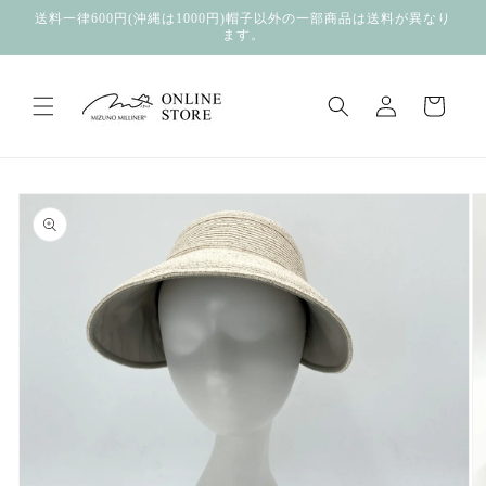
コンテ
送料一律600円(沖縄は1000円)帽子以外の一部商品は送料が異なり
ンツに
ます。
進む
ロ
カ
グ
ー
イ
ト
ン
商品情
報にス
キップ