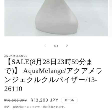
モ
モ
ー
ー
の
1
/
4
ダ
ダ
ル
ル
で
AQUAMELANGE
で
【SALE(8月28日23時59分ま
メ
メ
デ
デ
で)】 AquaMelange/アクアメラ
ィ
ィ
ア
ア
ンジェクルクルバイザー/13-
(1)
(2
を
を
26110
開
開
く
く
通
セ
¥13,200 JPY
セール
¥16,500 JPY
常
ー
税込。
配送料
はチェックアウト時に計算されます。