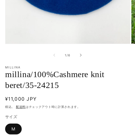
モ
モ
ー
ー
の
1
/
6
ダ
ダ
ル
ル
で
MILLINA
で
millina/100%Cashmere knit
メ
メ
デ
デ
beret/35-24215
ィ
ィ
ア
ア
(1)
(2
通
¥11,000 JPY
を
を
開
開
常
税込。
配送料
はチェックアウト時に計算されます。
く
く
価
サイズ
格
M