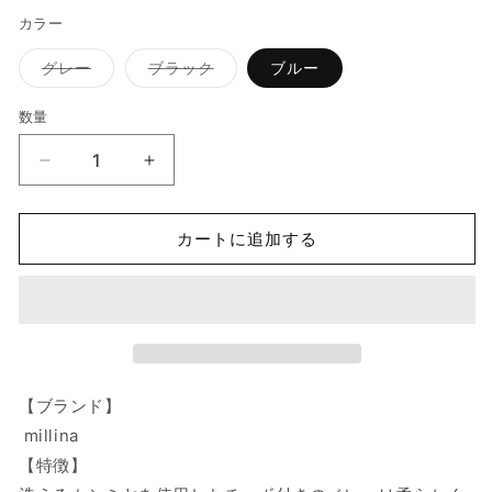
カラー
バ
バ
グレー
ブラック
ブルー
リ
リ
エ
エ
ー
ー
数量
数
シ
シ
ョ
ョ
量
ン
ン
millina/100%Cashmere
millina/100%Cashmere
は
は
売
売
knit
knit
り
り
beret/35-
beret/35-
切
切
れ
れ
24215
24215
カートに追加する
て
て
の
の
い
い
る
る
数
数
か
か
販
販
量
量
売
売
を
を
で
で
き
き
減
増
ま
ま
せ
せ
ら
や
【ブランド】
ん
ん
す
す
millina
【特徴】