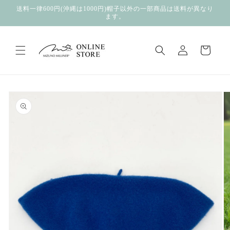
コンテ
送料一律600円(沖縄は1000円)帽子以外の一部商品は送料が異なり
ンツに
ます。
進む
ロ
カ
グ
ー
イ
ト
ン
商品情
報にス
キップ