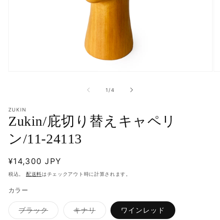
モ
モ
ー
ー
の
1
/
4
ダ
ダ
ル
ル
で
ZUKIN
で
Zukin/庇切り替えキャペリ
メ
メ
デ
デ
ン/11-24113
ィ
ィ
ア
ア
(1)
(2
通
¥14,300 JPY
を
を
開
開
常
税込。
配送料
はチェックアウト時に計算されます。
く
く
価
カラー
格
バ
バ
ブラック
キナリ
ワインレッド
リ
リ