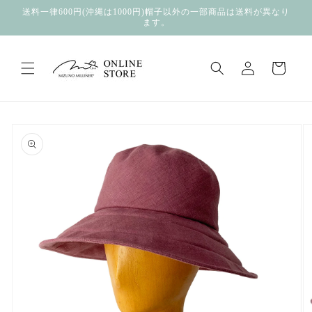
コンテ
送料一律600円(沖縄は1000円)帽子以外の一部商品は送料が異なり
ンツに
ます。
進む
ロ
カ
グ
ー
イ
ト
ン
商品情
報にス
キップ