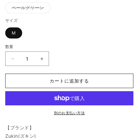
エ
エ
ー
ー
バ
ペールグリーン
シ
シ
リ
ョ
ョ
エ
ン
ン
ー
サイズ
は
は
シ
売
売
ョ
り
り
M
ン
切
切
は
れ
れ
売
て
て
り
数量
数
い
い
切
る
る
れ
量
か
か
て
Zukin/
Zukin/
販
販
い
売
売
る
庇
庇
で
で
か
切
き
切
き
販
ま
ま
カートに追加する
売
り
り
せ
せ
で
ん
ん
き
替
替
ま
え
え
せ
ん
キ
キ
ャ
ャ
別のお支払い方法
ペ
ペ
リ
リ
【ブランド】
ン/11-
ン/11-
Zukin(ズキン)