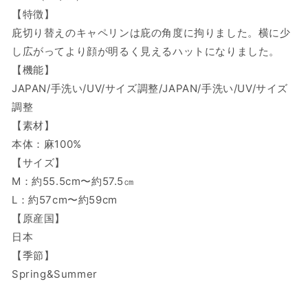
24113
24113
【特徴】
の
の
庇切り替えのキャペリンは庇の角度に拘りました。横に少
数
数
し広がってより顔が明るく見えるハットになりました。
量
量
【機能】
を
を
JAPAN/手洗い/UV/サイズ調整/JAPAN/手洗い/UV/サイズ
減
増
ら
や
調整
す
す
【素材】
本体：麻100%
【サイズ】
M：約55.5cm〜約57.5㎝
L：約57cm〜約59cm
【原産国】
日本
【季節】
Spring&Summer